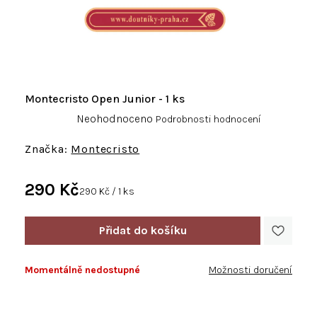
Montecristo Open Junior - 1 ks
Průměrné
Neohodnoceno
Podrobnosti hodnocení
hodnocení
produktu
Montecristo
je
0,0
290 Kč
z
Měrná
290 Kč / 1 ks
5
cena:
hvězdiček.
Momentálně nedostupné
Možnosti doručení