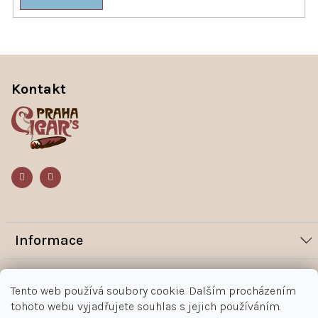
Z
á
Kontakt
p
a
t
í
Informace
Novinky
Vše o nákupu
Tento web používá soubory cookie. Dalším procházením
Magazín
tohoto webu vyjadřujete souhlas s jejich používáním.
Jak nakupovat
Kontakt
O nás