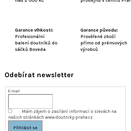
nad 2 000 Kč
prodejnu v centru Pra
Garance vlhkosti:
Garance původu:
Profesionální
Prověřené zboží
balení doutníků do
přímo od prémiových
sáčků Boveda
výrobců
Odebírat newsletter
E-mail
Mám zájem o zasílání informací o slevách na
našich stránkách www.doutniky-praha.cz
Přihlásit se