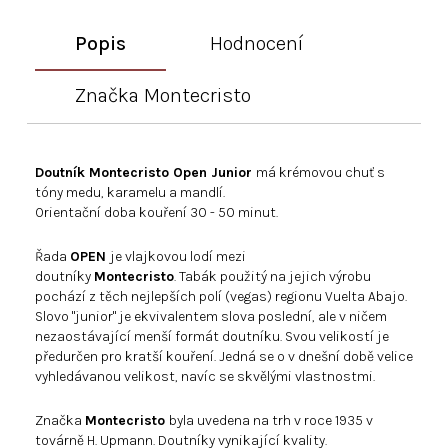
Popis
Hodnocení
Značka
Montecristo
Doutník Montecristo Open Junior
má krémovou chuť s
tóny medu, karamelu a mandlí.
Orientační doba kouření 30 - 50 minut.
Řada
OPEN
je vlajkovou lodí mezi
doutníky
Montecristo
. Tabák použitý na jejich výrobu
pochází z těch nejlepších polí (vegas) regionu Vuelta Abajo.
Slovo "junior" je ekvivalentem slova poslední, ale v ničem
nezaostávající menší formát doutníku. Svou velikostí je
předurčen pro kratší kouření. Jedná se o v dnešní době velice
vyhledávanou velikost, navíc se skvělými vlastnostmi.
Značka
Montecristo
byla uvedena na trh v roce 1935 v
továrně H. Upmann. Doutníky vynikající kvality.