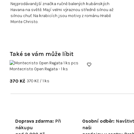
Nejprodávanější značka ručně balených kubánských
Havana na světě. Mají velmi výraznou středně silnou až
silnou chuť. Na krabicích jsou motivy z románu Hrabě
Monte Christo.
Také se vám může líbit
Montecristo Open Regata - 1 ks
370 Kč
Měrná
370 Kč / 1 ks
cena:
Doprava zdarma:
Při
Osobní odběr:
Navštiv
nákupu
naši