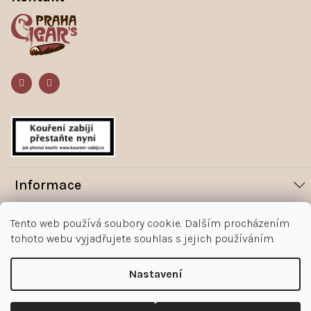
p
a
t
í
Informace
Novinky
Vše o nákupu
Tento web používá soubory cookie. Dalším procházením
Magazín
tohoto webu vyjadřujete souhlas s jejich používáním.
Jak nakupovat
Kontakt
O nás
Obchodní podmínky
Nastavení
Kontakty
+420 602 383 998
Ochrana osobních údajů zákazníka
Copyright 2026
Doutníky Praha
.
Upravit nastavení cookies