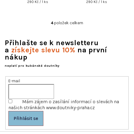
Měrná
Měrná
290 Kč / 1 ks
290 Kč / 1 ks
cena:
cena:
4
položek celkem
O
v
l
Přihlašte se k newsletteru
á
d
a
získejte slevu 10%
na první
a
nákup
c
í
neplatí pro kubánské doutníky
p
r
E-mail
v
k
y
Mám zájem o zasílání informací o slevách na
v
našich stránkách www.doutniky-praha.cz
ý
p
Přihlásit se
i
s
u