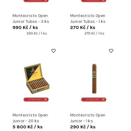
d
u
Montecristo Open
Montecristo Open
k
Junior Tubos - 3 ks
Junior Tubos - 1 ks
t
990 Kč
/ ks
270 Kč
/ ks
ů
Měrná
Měrná
330 Kč / 1 ks
270 Kč / 1 ks
cena:
cena:
Montecristo Open
Montecristo Open
Junior - 20 ks
Junior - 1 ks
5 800 Kč
/ ks
290 Kč
/ ks