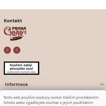
Z
á
Kontakt
p
a
t
í
Informace
Novinky
Vše o nákupu
Tento web používá soubory cookie. Dalším procházením
Magazín
tohoto webu vyjadřujete souhlas s jejich používáním.