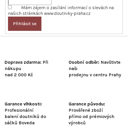
y
Mám zájem o zasílání informací o slevách na
v
našich stránkách www.doutniky-praha.cz
ý
p
Přihlásit se
i
s
u
Doprava zdarma:
Při
Osobní odběr:
Navštivte
nákupu
naši
nad 2 000 Kč
prodejnu v centru Prahy
Garance vlhkosti:
Garance původu:
Profesionální
Prověřené zboží
balení doutníků do
přímo od prémiových
sáčků Boveda
výrobců