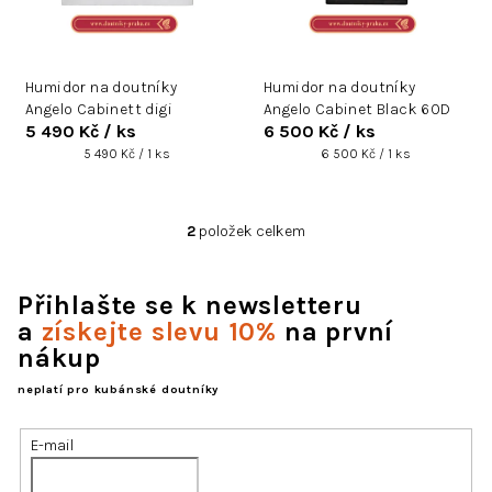
d
u
k
Humidor na doutníky
Humidor na doutníky
t
Angelo Cabinett digi
Angelo Cabinet Black 60D
ů
5 490 Kč
/ ks
6 500 Kč
/ ks
Měrná
Měrná
5 490 Kč / 1 ks
6 500 Kč / 1 ks
cena:
cena:
2
položek celkem
O
v
l
Přihlašte se k newsletteru
á
d
a
získejte slevu 10%
na první
a
nákup
c
í
neplatí pro kubánské doutníky
p
r
E-mail
v
k