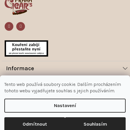
a
t
í
Informace
Novinky
Vše o nákupu
Tento web používá soubory cookie. Dalším procházením
tohoto webu vyjadřujete souhlas s jejich používáním.
Magazín
Jak nakupovat
Kontakt
O nás
Obchodní podmínky
Nastavení
Kontakty
+420 602 383 998
Ochrana osobních údajů zákazníka
Copyright 2026
Doutníky Praha
.
Upravit nastavení cookies
Reklamace
Odmítnout
Souhlasím
Shoptet
|
mime digital