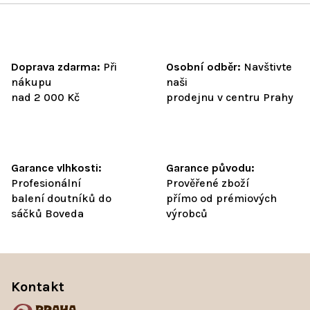
u
Doprava zdarma:
Při
Osobní odběr:
Navštivte
nákupu
naši
nad 2 000 Kč
prodejnu v centru Prahy
Garance vlhkosti:
Garance původu:
Profesionální
Prověřené zboží
balení doutníků do
přímo od prémiových
sáčků Boveda
výrobců
Z
á
Kontakt
p