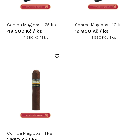
d
u
k
Cohiba Magicos - 25 ks
Cohiba Magicos - 10 ks
t
49 500 Kč
/ ks
19 800 Kč
/ ks
ů
Měrná
Měrná
1 980 Kč / 1 ks
1 980 Kč / 1 ks
cena:
cena:
Cohiba Magicos - 1 ks
1 980 Kč
/ ks