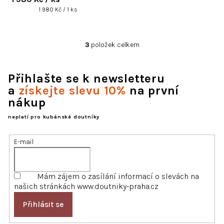
Měrná
1 980 Kč / 1 ks
cena:
3
položek celkem
O
v
l
Přihlašte se k newsletteru
á
d
a
získejte slevu 10%
na první
a
nákup
c
í
neplatí pro kubánské doutníky
p
r
E-mail
v
k
y
Mám zájem o zasílání informací o slevách na
v
našich stránkách www.doutniky-praha.cz
ý
p
Přihlásit se
i
s