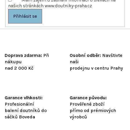
v
našich stránkách www.doutniky-praha.cz
ý
p
Přihlásit se
i
s
u
Doprava zdarma:
Při
Osobní odběr:
Navštivte
nákupu
naši
nad 2 000 Kč
prodejnu v centru Prahy
Garance vlhkosti:
Garance původu:
Profesionální
Prověřené zboží
balení doutníků do
přímo od prémiových
sáčků Boveda
výrobců