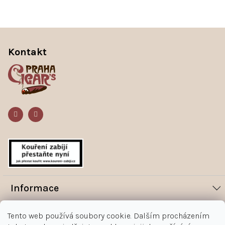
Z
á
Kontakt
p
a
t
í
Informace
Novinky
Vše o nákupu
Tento web používá soubory cookie. Dalším procházením