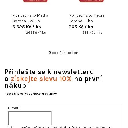
d
u
Montecristo Media
Montecristo Media
k
Corona - 25 ks
Corona - 1 ks
t
6 625 Kč
/ ks
265 Kč
/ ks
ů
Měrná
Měrná
265 Kč / 1 ks
265 Kč / 1 ks
cena:
cena:
2
položek celkem
O
v
l
Přihlašte se k newsletteru
á
d
a
získejte slevu 10%
na první
a
nákup
c
í
neplatí pro kubánské doutníky
p
r
E-mail
v
k
y
Mám zájem o zasílání informací o slevách na