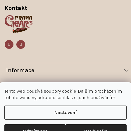
á
Kontakt
p
a
t
í
Informace
Novinky
Vše o nákupu
Tento web používá soubory cookie. Dalším procházením
Magazín
tohoto webu vyjadřujete souhlas s jejich používáním.
Jak nakupovat
Kontakt
O nás
Obchodní podmínky
Kontakty
Nastavení
+420 602 383 998
Ochrana osobních údajů zákazníka
Copyright 2026
Doutníky Praha
. Všechna práva vyhrazena.
Upravit nastavení cookies
Reklamace