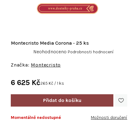
Montecristo Media Corona - 25 ks
Průměrné
Neohodnoceno
Podrobnosti hodnocení
hodnocení
produktu
Montecristo
je
0,0
6 625 Kč
z
Měrná
265 Kč / 1 ks
5
cena:
hvězdiček.
Momentálně nedostupné
Možnosti doručení