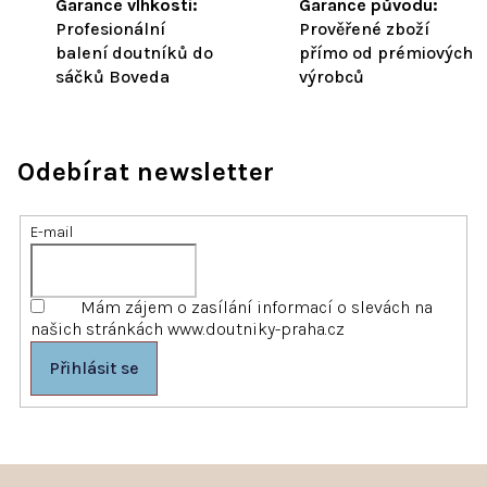
Garance vlhkosti:
Garance původu:
Profesionální
Prověřené zboží
balení doutníků do
přímo od prémiových
sáčků Boveda
výrobců
Odebírat newsletter
E-mail
Mám zájem o zasílání informací o slevách na
našich stránkách www.doutniky-praha.cz
Přihlásit se
Z