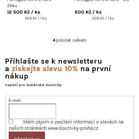
25ks
12 500 Kč
/ ks
500 Kč
/ ks
Měrná
Měrná
500 Kč / 1 ks
500 Kč / 1 ks
cena:
cena:
4
položek celkem
O
v
l
Přihlašte se k newsletteru
á
d
a
získejte slevu 10%
na první
a
nákup
c
í
neplatí pro kubánské doutníky
p
r
E-mail
v
k
y
Mám zájem o zasílání informací o slevách na
v
našich stránkách www.doutniky-praha.cz
ý
p