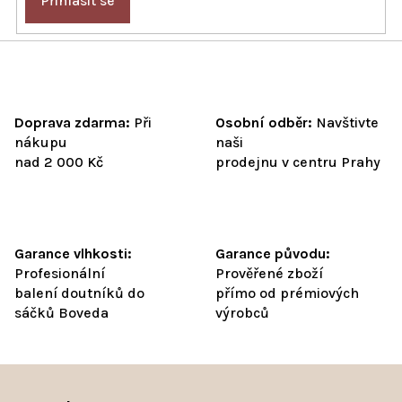
Přihlásit se
i
s
u
Doprava zdarma:
Při
Osobní odběr:
Navštivte
nákupu
naši
nad 2 000 Kč
prodejnu v centru Prahy
Garance vlhkosti:
Garance původu:
Profesionální
Prověřené zboží
balení doutníků do
přímo od prémiových
sáčků Boveda
výrobců
Z
á