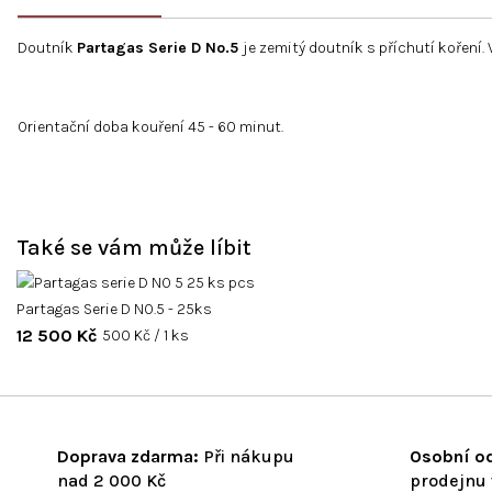
Doutník
Partagas Serie D No.5
je zemitý doutník s příchutí koření. 
Orientační doba kouření 45 - 60 minut.
Také se vám může líbit
Partagas Serie D NO.5 - 25ks
12 500 Kč
Měrná
500 Kč / 1 ks
cena:
Doprava zdarma:
Při nákupu
Osobní od
nad 2 000 Kč
prodejnu 