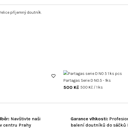
Velice příjemný doutník.
Partagas Serie D NO.5 - 1ks
500 Kč
Měrná
500 Kč / 1 ks
cena:
běr:
Navštivte naši
Garance vlhkosti:
Profesio
v centru Prahy
balení doutníků do sáčků