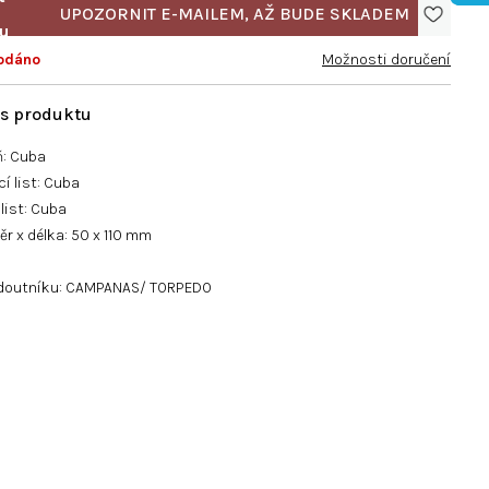
odáno
Možnosti doručení
ň: Cuba
í list: Cuba
 list: Cuba
r x délka: 50 x 110 mm
 doutníku: CAMPANAS/ TORPEDO