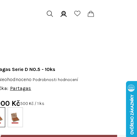
Hledat
Přihlášení
Nákupní
košík
agas Serie D NO.5 - 10ks
růměrné
Neohodnoceno
Podrobnosti hodnocení
odnocení
Partagas
roduktu
e
000 Kč
Měrná
500 Kč / 1 ks
,0
cena:
vězdiček.