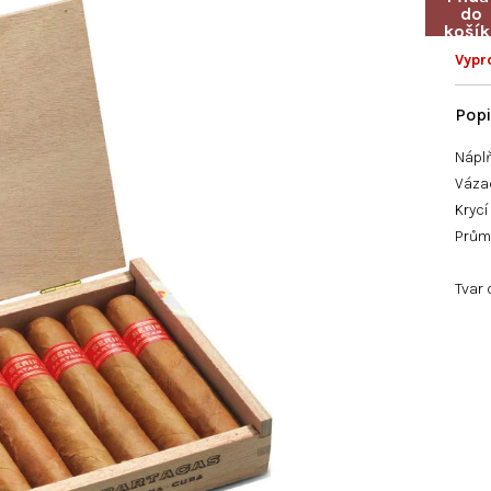
Vypr
Nápl
Vázac
Krycí
Průmě
Tvar