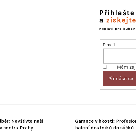
á
d
Přihlašte
a
a
získejt
c
í
neplatí pro kubán
p
r
E-mail
v
k
y
v
Mám záje
ý
p
Přihlásit se
i
s
u
běr:
Navštivte naši
Garance vlhkosti:
Profesio
v centru Prahy
balení doutníků do sáčků