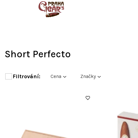
Přejít
na
obsah
Short Perfecto
Cena
Značky
V
ý
p
i
s
p