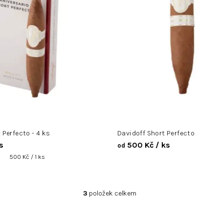
 Perfecto - 4 ks
Davidoff Short Perfecto
s
500 Kč
/ ks
od
Měrná
500 Kč / 1 ks
cena:
3
položek celkem
O
v
l