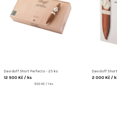
r
o
d
u
k
t
ů
Davidoff Short Perfecto - 25 ks
Davidoff Short
12 500 Kč
/ ks
2 000 Kč
/ k
Měrná
500 Kč / 1 ks
cena: