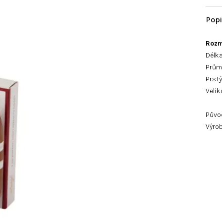
Rozm
Délka
Prům
Prstý
Velik
Půvo
Výrob