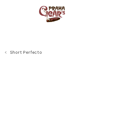
Přejít
na
obsah
Short Perfecto