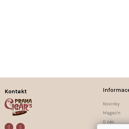
Z
á
Informac
Kontakt
p
a
Novinky
t
Magazín
í
O nás