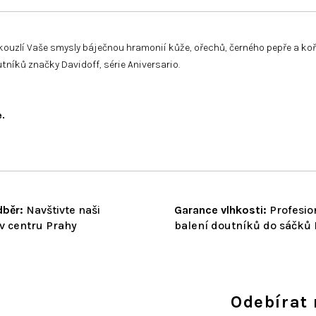
kouzlí Vaše smysly báječnou hramonií kůže, ořechů, černého pepře a koř
utníků značky Davidoff, série Aniversario.
e.
běr:
Navštivte naši
Garance vlhkosti:
Profesio
v centru Prahy
balení doutníků do sáčků
Odebírat 