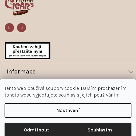
a
t
í
Informace
Novinky
Vše o nákupu
Tento web používá soubory cookie. Dalším procházením
tohoto webu vyjadřujete souhlas s jejich používáním.
Magazín
Jak nakupovat
Kontakt
O nás
Obchodní podmínky
Nastavení
Kontakty
+420 602 383 998
Ochrana osobních údajů zákazníka
Copyright 2026
Doutníky Praha
.
Upravit nastavení cookies
Reklamace
Odmítnout
Souhlasím
Shoptet
|
mime digital