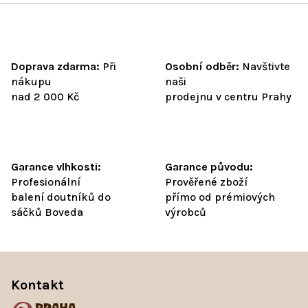
u
Doprava zdarma:
Při
Osobní odběr:
Navštivte
nákupu
naši
nad 2 000 Kč
prodejnu v centru Prahy
Garance vlhkosti:
Garance původu:
Profesionální
Prověřené zboží
balení doutníků do
přímo od prémiových
sáčků Boveda
výrobců
Z
á
Kontakt
p