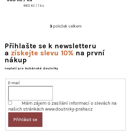
Měrná
960 Kč / 1 ks
cena:
3
položek celkem
O
v
l
Přihlašte se k newsletteru
á
d
a
získejte slevu 10%
na první
a
nákup
c
í
neplatí pro kubánské doutníky
p
r
E-mail
v
k
y
Mám zájem o zasílání informací o slevách na
v
našich stránkách www.doutniky-praha.cz
ý
p
Přihlásit se
i
s