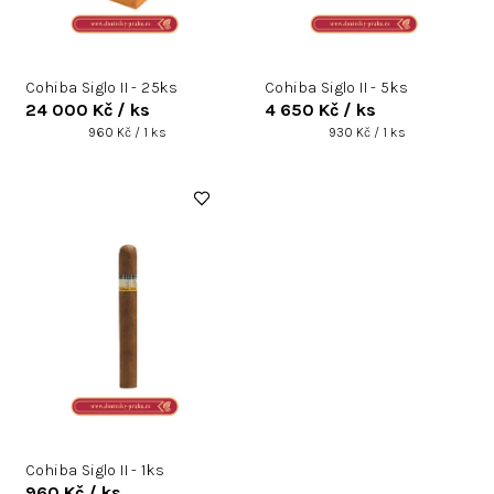
d
u
k
Cohiba Siglo II - 25ks
Cohiba Siglo II - 5ks
t
24 000 Kč
/ ks
4 650 Kč
/ ks
ů
Měrná
Měrná
960 Kč / 1 ks
930 Kč / 1 ks
cena:
cena:
Cohiba Siglo II - 1ks
960 Kč
/ ks