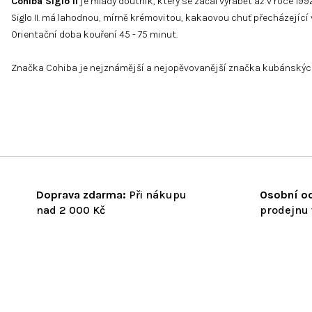
Cohiba Siglo II
je mladý doutník, který se začal vyrábět až v roce 
Siglo II. má lahodnou, mírně krémovitou, kakaovou chuť přecházejíc
Orientační doba kouření 45 - 75 minut.
Značka Cohiba je nejznámější a nejopěvovanější značka kubánských do
Doprava zdarma:
Při nákupu
Osobní od
nad 2 000 Kč
prodejnu 