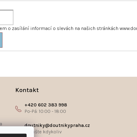
m o zasílání informací o slevách na našich stránkách www.do
Kontakt
+420 602 383 998
a
doutniky@doutnikypraha.cz