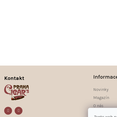
Z
á
Informac
Kontakt
p
a
Novinky
t
Magazín
í
O nás
Kontakty
Tento web p