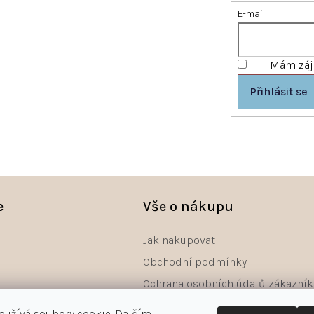
E-mail
Mám záje
Přihlásit se
e
Vše o nákupu
Jak nakupovat
Obchodní podmínky
Ochrana osobních údajů zákazník
Reklamace
oužívá soubory cookie. Dalším