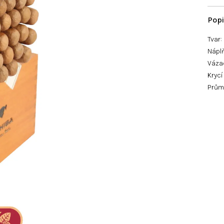
Tvar:
Nápl
Vázac
Krycí
Průmě