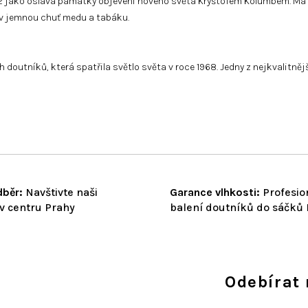
1992 jako oslava památky objevení nového světa Kryštofem Kolumbem. Má 
í v jemnou chuť medu a tabáku.
utníků, která spatřila světlo světa v roce 1968. Jedny z nejkvalitnějš
běr:
Navštivte naši
Garance vlhkosti:
Profesio
v centru Prahy
balení doutníků do sáčků
Odebírat 