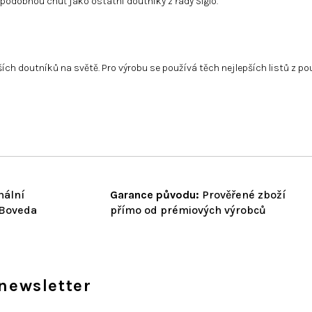
podobnou chuť jako ostatní doutníky z řady Siglo.
ích doutníků na světě. Pro výrobu se používá těch nejlepších listů z p
nální
Garance původu:
Prověřené zboží
 Boveda
přímo od prémiových výrobců
newsletter