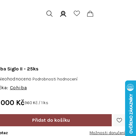
Hledat
Přihlášení
Nákupní
košík
ba Siglo II - 25ks
růměrné
Neohodnoceno
Podrobnosti hodnocení
odnocení
Cohiba
roduktu
e
 000 Kč
Měrná
960 Kč / 1 ks
,0
cena:
vězdiček.
otaz
Možnosti doručení