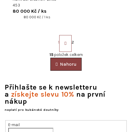
453
80 000 Kč
/ ks
Měrná
80 000 Kč / 1 ks
cena:
S
t
1
2
r
á
O
15
položek celkem
n
v
k
Nahoru
l
o
á
v
d
á
a
n
Přihlašte se k newsletteru
í
c
a
získejte slevu 10%
na první
í
nákup
p
r
neplatí pro kubánské doutníky
v
k
E-mail
y
v