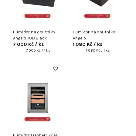
p
r
o
d
u
Humidor na doutníky
Humidor na doutníky
k
Angelo 70D Black
Angelo
t
7 000 Kč
/ ks
1 080 Kč
/ ks
ů
Měrná
Měrná
7 000 Kč / 1 ks
1 080 Kč / 1 ks
cena:
cena:
Humidor Liebherr ZKes