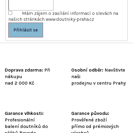
ý
p
Mám zájem o zasílání informací o slevách na
i
našich stránkách www.doutniky-praha.cz
s
u
Přihlásit se
Doprava zdarma:
Při
Osobní odběr:
Navštivte
nákupu
naši
nad 2 000 Kč
prodejnu v centru Prahy
Garance vlhkosti:
Garance původu:
Profesionální
Prověřené zboží
balení doutníků do
přímo od prémiových
sáčků Boveda
výrobců