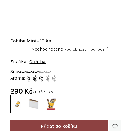
Cohiba Mini - 10 ks
Průměrné
Neohodnoceno
Podrobnosti hodnocení
hodnocení
produktu
Cohiba
je
Síla:
0,0
Aroma:
z
5
290 Kč
hvězdiček.
Měrná
29 Kč / 1 ks
cena: