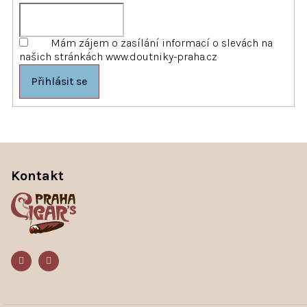
Mám zájem o zasílání informací o slevách na
našich stránkách www.doutniky-praha.cz
Přihlásit se
Z
á
p
Kontakt
a
t
í