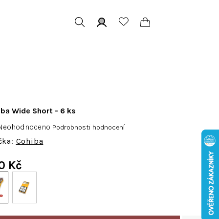
Hledat
Přihlášení
Nákupní
košík
ba Wide Short - 6 ks
růměrné
Neohodnoceno
Podrobnosti hodnocení
odnocení
Cohiba
roduktu
e
0 Kč
,0
Měrná
cena:
vězdiček.