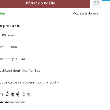
adem
Možnosti doručení
a: 100 mm
ěr: 10,2 mm
ost prstýnku: 30
velikost doutníku: Puritos
outníku dle skladování: doutník suchý
ma: