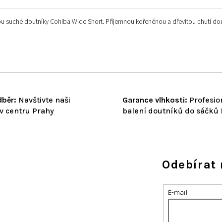
 suché doutníky Cohiba Wide Short. Příjemnou kořeněnou a dřevitou chutí doutník
běr:
Navštivte naši
Garance vlhkosti:
Profesio
v centru Prahy
balení doutníků do sáčků
Odebírat 
E-mail