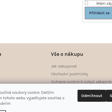
Mám záje
Přihlásit se
e
Vše o nákupu
Jak nakupovat
Obchodní podmínky
Ochrana osobních údajů zákazník
Reklamace
oužívá soubory cookie. Dalším
Odmítnout
S
Odstoupení od smlouvy - formulá
 tohoto webu vyjadřujete souhlas s
íváním.