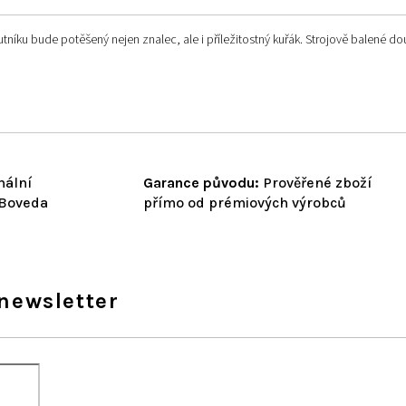
u bude potěšený nejen znalec, ale i příležitostný kuřák. Strojově balené doutn
nální
Garance původu:
Prověřené zboží
 Boveda
přímo od prémiových výrobců
newsletter