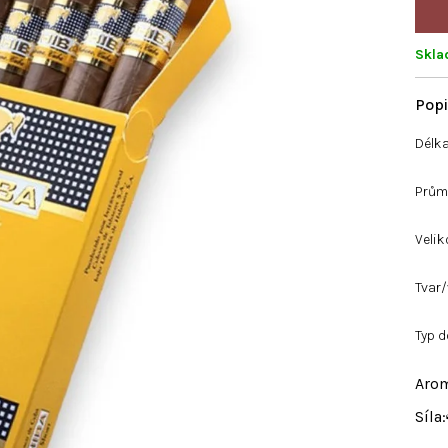
Skl
Délk
Prům
Velik
Tvar/
Typ d
Aro
Síla: