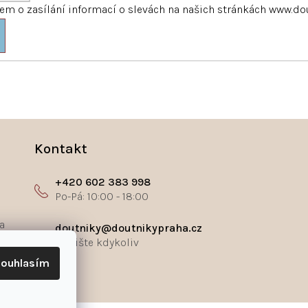
m o zasílání informací o slevách na našich stránkách www.do
Kontakt
+420 602 383 998
a
doutniky@doutnikypraha.cz
ouhlasím
ř