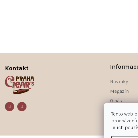
Z
á
Informac
Kontakt
p
a
Novinky
t
Magazín
í
O nás
Kontakty
Tento web p
procházením
jejich použ