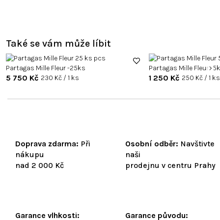
Také se vám může líbit
Partagas Mille Fleur -25ks
Partagas Mille Fleur -5
5 750 Kč
Měrná
1 250 Kč
Měrná
230 Kč / 1 ks
250 Kč / 1 k
cena:
cena:
Doprava zdarma:
Při
Osobní odběr:
Navštivte
nákupu
naši
nad 2 000 Kč
prodejnu v centru Prahy
Garance vlhkosti:
Garance původu: