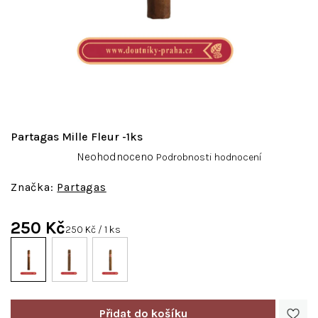
Partagas Mille Fleur -1ks
Průměrné
Neohodnoceno
Podrobnosti hodnocení
hodnocení
produktu
Partagas
je
0,0
250 Kč
z
Měrná
250 Kč / 1 ks
5
cena:
hvězdiček.