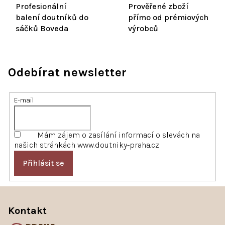
Profesionální
Prověřené zboží
balení doutníků do
přímo od prémiových
sáčků Boveda
výrobců
Odebírat newsletter
E-mail
Mám zájem o zasílání informací o slevách na
našich stránkách www.doutniky-praha.cz
Přihlásit se
Z
á
Kontakt
p