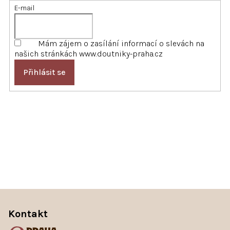
E-mail
Mám zájem o zasílání informací o slevách na
našich stránkách www.doutniky-praha.cz
Přihlásit se
Z
á
Kontakt
p