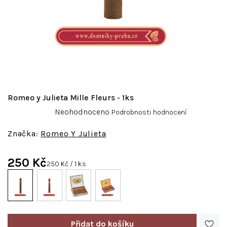
Romeo y Julieta Mille Fleurs - 1ks
Průměrné
Neohodnoceno
Podrobnosti hodnocení
hodnocení
produktu
Romeo Y Julieta
je
0,0
250 Kč
z
Měrná
250 Kč / 1 ks
5
cena:
hvězdiček.