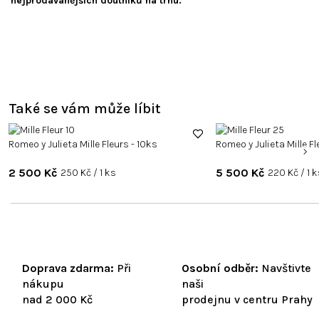
nejprodávanějších doutníků na trhu.
Také se vám může líbit
Romeo y Julieta Mille Fleurs - 10ks
Romeo y Julieta Mille F
2 500 Kč
Měrná
5 500 Kč
Měrná
250 Kč / 1 ks
220 Kč / 1 
cena:
cena:
Doprava zdarma:
Při
Osobní odběr:
Navštivte
nákupu
naši
nad 2 000 Kč
prodejnu v centru Prahy