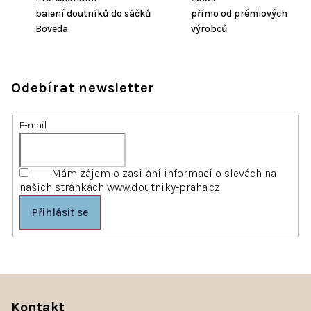
balení doutníků do sáčků
přímo od prémiových
Boveda
výrobců
Odebírat newsletter
E-mail
Mám zájem o zasílání informací o slevách na
našich stránkách www.doutniky-praha.cz
Přihlásit se
Z
á
p
Kontakt