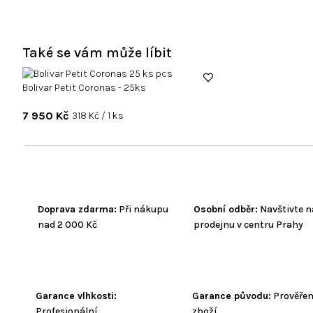
Také se vám může líbit
Bolivar Petit Coronas - 25ks
7 950 Kč
Měrná
318 Kč / 1 ks
cena:
Doprava zdarma:
Při nákupu
Osobní odběr:
Navštivte n
nad 2 000 Kč
prodejnu v centru Prahy
Garance vlhkosti:
Garance původu:
Prověře
Profesionální
zboží