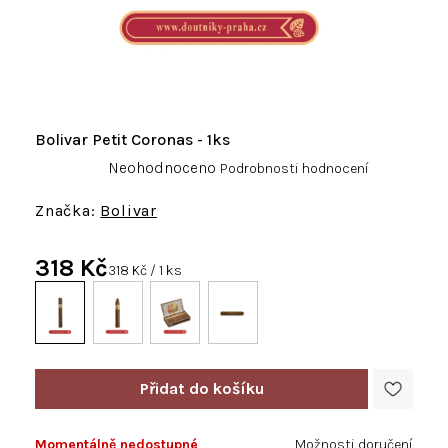
Bolivar Petit Coronas - 1ks
Průměrné
Neohodnoceno
Podrobnosti hodnocení
hodnocení
produktu
Bolivar
je
0,0
318 Kč
z
Měrná
318 Kč / 1 ks
5
cena:
hvězdiček.
Momentálně nedostupné
Možnosti doručení