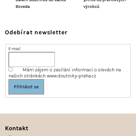
Boveda
výrobců
Odebírat newsletter
E-mail
Mám zájem o zasílání informací o slevách na
našich stránkách www.doutniky-praha.cz
Přihlásit se
Z
á
p
Kontakt
a