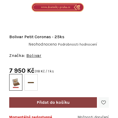
Bolivar Petit Coronas - 25ks
Průměrné
Neohodnoceno
Podrobnosti hodnocení
hodnocení
produktu
Bolivar
je
0,0
7 950 Kč
z
Měrná
318 Kč / 1 ks
5
cena:
hvězdiček.
Momentálně nedostupné
Možnosti doručení