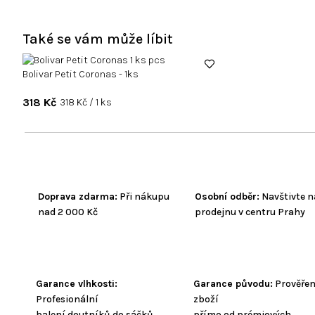
Také se vám může líbit
Bolivar Petit Coronas - 1ks
318 Kč
Měrná
318 Kč / 1 ks
cena:
Doprava zdarma:
Při nákupu
Osobní odběr:
Navštivte n
nad 2 000 Kč
prodejnu v centru Prahy
Garance vlhkosti:
Garance původu:
Prověře
Profesionální
zboží
balení doutníků do sáčků
přímo od prémiových