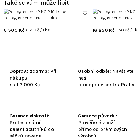
Také se vám může líbit
Partagas Serie P NO.2 - 10ks
Partagas Serie P NO.2 
6 500 Kč
Měrná
16 250 Kč
Měrná
650 Kč / 1 ks
650 Kč / 1 
cena:
cena:
Doprava zdarma:
Při
Osobní odběr:
Navštivte
nákupu
naši
nad 2 000 Kč
prodejnu v centru Prahy
Garance vlhkosti:
Garance původu:
Profesionální
Prověřené zboží
balení doutníků do
přímo od prémiových
sáčků Boveda
výrobců