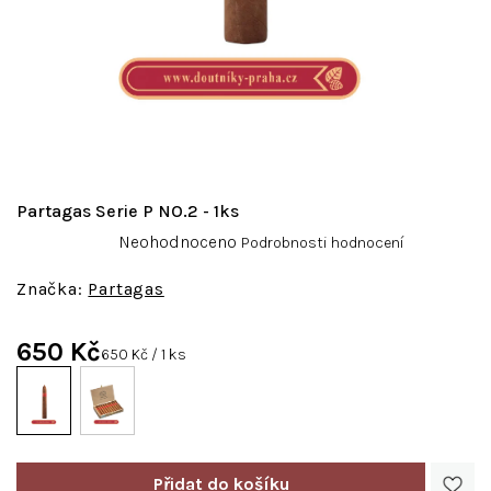
Partagas Serie P NO.2 - 1ks
Průměrné
Neohodnoceno
Podrobnosti hodnocení
hodnocení
produktu
Partagas
je
0,0
650 Kč
z
Měrná
650 Kč / 1 ks
5
cena:
hvězdiček.