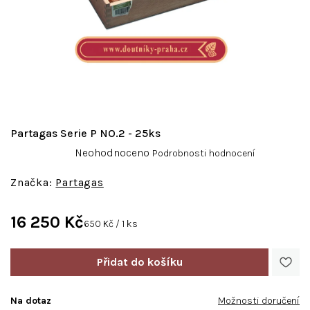
Partagas Serie P NO.2 - 25ks
Průměrné
Neohodnoceno
Podrobnosti hodnocení
hodnocení
produktu
Partagas
je
0,0
16 250 Kč
z
Měrná
650 Kč / 1 ks
5
cena:
hvězdiček.
Na dotaz
Možnosti doručení