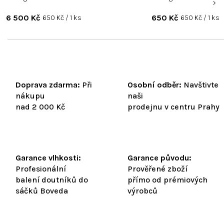
6 500 Kč
Měrná
650 Kč
Měrná
650 Kč / 1 ks
650 Kč / 1 ks
cena:
cena:
Doprava zdarma:
Při
Osobní odběr:
Navštivte
nákupu
naši
nad 2 000 Kč
prodejnu v centru Prahy
Garance vlhkosti:
Garance původu:
Profesionální
Prověřené zboží
balení doutníků do
přímo od prémiových
sáčků Boveda
výrobců