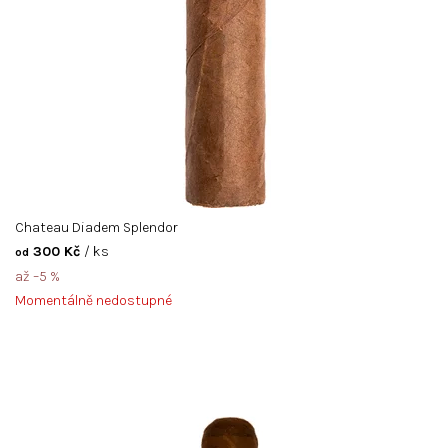
u
n
á
š
ž
i
v
Chateau Diadem Splendor
300 Kč
/ ks
od
až –5 %
Momentálně nedostupné