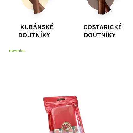
KUBÁNSKÉ
COSTARICKÉ
DOUTNÍKY
DOUTNÍKY
D
novinka
o
u
t
n
í
k
y
P