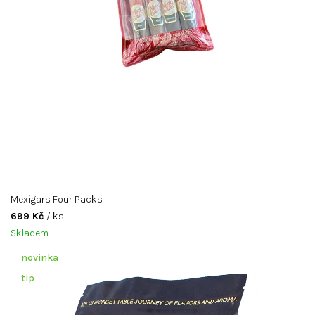
r
a
h
a
│
N
e
j
s
m
Mexigars Four Packs
699 Kč
/ ks
e
Skladem
j
novinka
e
tip
n