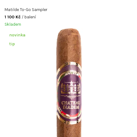
k
ů
Matilde To-Go Sampler
1 100 Kč
/ balení
-
Skladem
d
novinka
o
tip
u
t
n
í
k
y
j
s
o