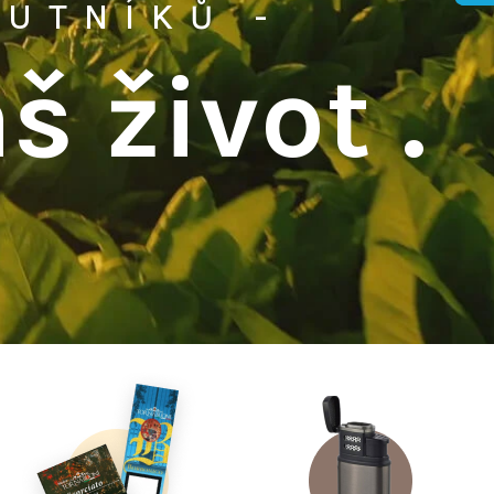
OUTNÍKŮ -
 život .