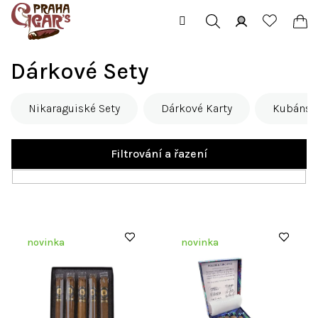
Přejít
na
obsah
Hledat
Přihlášení
Ná
Dárkové Sety
koš
Nikaraguiské Sety
Dárkové Karty
Kubánsk
Filtrování a řazení
V
novinka
novinka
ý
p
i
s