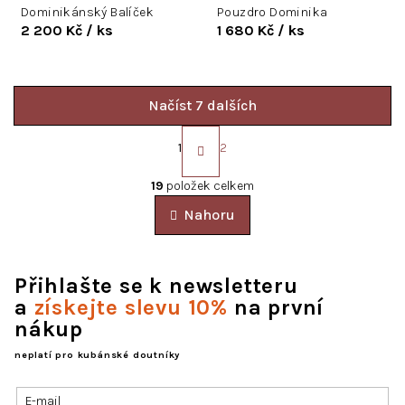
Dominikánský Balíček
Pouzdro Dominika
2 200 Kč
/ ks
1 680 Kč
/ ks
Načíst 7 dalších
S
t
1
2
r
O
á
v
19
položek celkem
n
l
k
Nahoru
á
o
d
v
a
á
c
n
Přihlašte se k newsletteru
í
í
a
získejte slevu 10%
na první
p
nákup
r
v
neplatí pro kubánské doutníky
k
y
v
E-mail