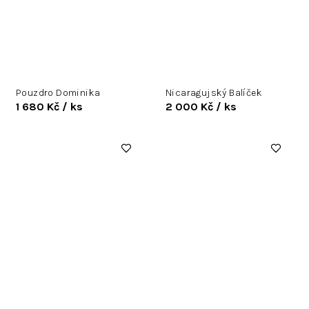
Pouzdro Dominika
Nicaragujský Balíček
1 680 Kč
/ ks
2 000 Kč
/ ks