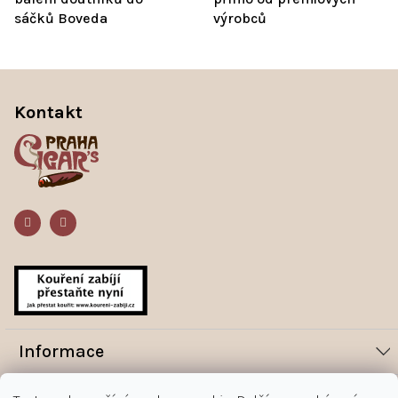
sáčků Boveda
výrobců
Z
á
Kontakt
p
a
t
í
Informace
Novinky
Vše o nákupu