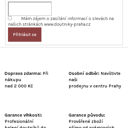
ý
p
i
Mám zájem o zasílání informací o slevách na
s
našich stránkách www.doutniky-praha.cz
u
Přihlásit se
Doprava zdarma:
Při
Osobní odběr:
Navštivte
nákupu
naši
nad 2 000 Kč
prodejnu v centru Prahy
Garance vlhkosti:
Garance původu:
Profesionální
Prověřené zboží
balení doutníků do
přímo od prémiových