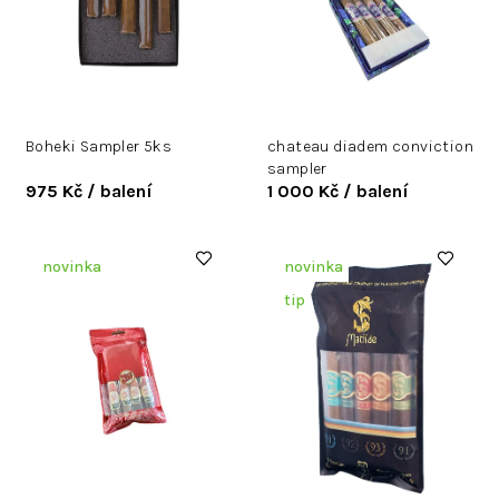
p
r
o
d
u
k
Boheki Sampler 5ks
chateau diadem conviction
t
sampler
ů
975 Kč
/ balení
1 000 Kč
/ balení
novinka
novinka
tip