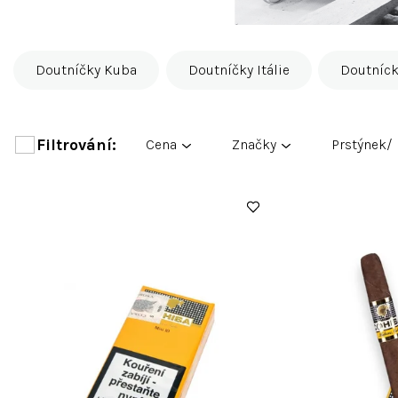
Doutníčky Kuba
Doutníčky Itálie
Doutníc
Cena
Značky
Prstýnek/
V
ý
p
i
s
p
r
o
d
u