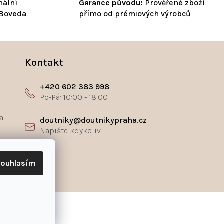
nální
Garance původu:
Prověřené zboží
 Boveda
přímo od prémiových výrobců
Kontakt
+420 602 383 998
a
doutniky@doutnikypraha.cz
ř
ouhlasím