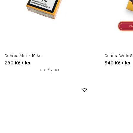
k
t
ů
Cohiba Mini - 10 ks
Cohiba Wide Sh
290 Kč
/ ks
540 Kč
/ ks
Měrná
29 Kč / 1 ks
cena: