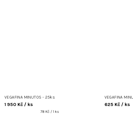
VEGAFINA MINUTOS - 25ks
VEGAFINA MINU
1 950 Kč
/ ks
625 Kč
/ ks
Měrná
78 Kč / 1 ks
cena: