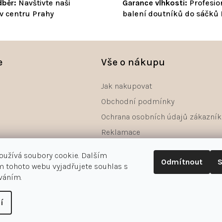
běr:
Navštivte naši
Garance vlhkosti:
Profesio
v centru Prahy
balení doutníků do sáčků
e
Vše o nákupu
Jak nakupovat
Obchodní podmínky
Ochrana osobních údajů zákazník
Reklamace
Odstoupení od smlouvy - formulá
oužívá soubory cookie. Dalším
Odmítnout
S
 tohoto webu vyjadřujete souhlas s
íváním.
í