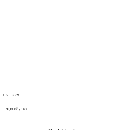
TOS - 8ks
Měrná
78,13 Kč / 1 ks
cena: