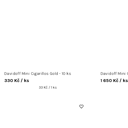
Davidoff Mini Cigarillos Gold - 10 ks
Davidoff Mini 
330 Kč
/ ks
1 650 Kč
/ ks
Měrná
33 Kč / 1 ks
cena: