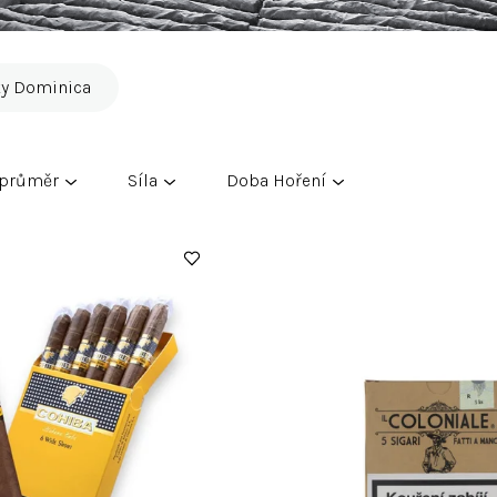
ky Dominica
 průměr
Síla
Doba Hoření