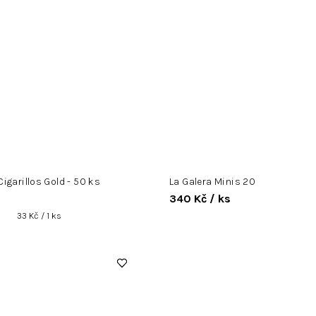
Cigarillos Gold - 50 ks
La Galera Minis 20
340 Kč
/ ks
Měrná
33 Kč / 1 ks
cena: