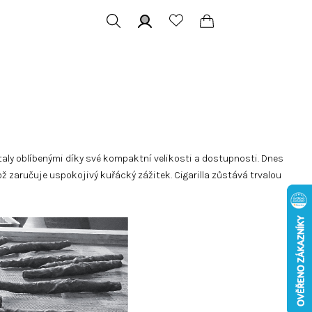
Hledat
Přihlášení
Nákupní
košík
 staly oblíbenými díky své kompaktní velikosti a dostupnosti. Dnes
ož zaručuje uspokojivý kuřácký zážitek. Cigarilla zůstává trvalou