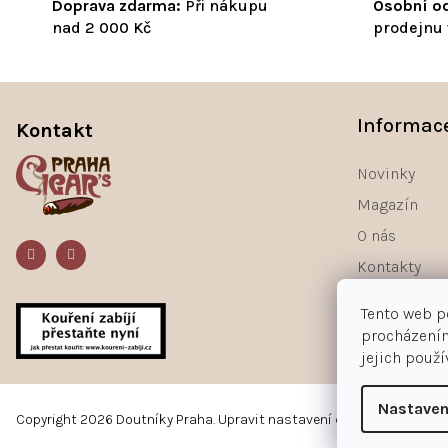
Doprava zdarma:
Při nákupu
Osobní od
nad 2 000 Kč
prodejnu 
Z
á
Informac
Kontakt
p
a
Novinky
t
Magazín
í
O nás
Kontakty
Tento web p
procházením
jejich použ
Nastaven
Copyright 2026
Doutníky Praha
.
Upravit nastavení cookies