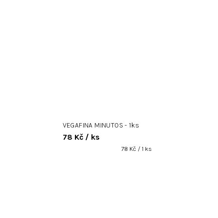
VEGAFINA MINUTOS - 1ks
78 Kč
/ ks
Měrná
78 Kč / 1 ks
cena: