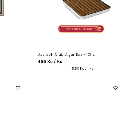
Davidoff Club Cigarillos - 10ks
455 Kč
/ ks
Měrná
45,50 Kč / 1 ks
cena: