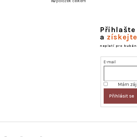
10
položek celkem
O
v
l
á
d
Přihlašte
a
a
získejt
c
í
neplatí pro kubán
p
r
E-mail
v
k
y
v
Mám záje
ý
p
Přihlásit se
i
s
u